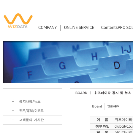
이 름
위즈데이타
첨부파일
clubcity15.
제 목
이미지비트 