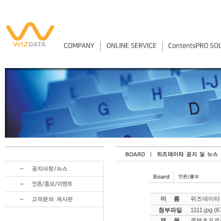
이 름
위즈데이타
첨부파일
1111.jpg
(6
제 목
콘텐츠프로-