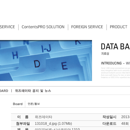
이 름
위즈데이타
작성일시
2013-
첨부파일
131018_d.jpg
(1.07Mb)
다운로드
48회
제 목
이미지비트-시사코리아 1310