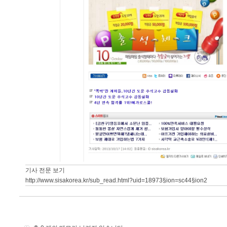
기사 전문 보기
http://www.sisakorea.kr/sub_read.html?uid=18973§ion=sc44§ion2